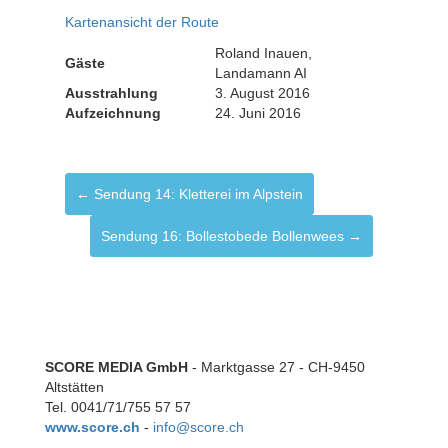
Kartenansicht der Route
Roland Inauen,
Gäste
Landamann AI
Ausstrahlung
3. August 2016
Aufzeichnung
24. Juni 2016
← Sendung 14: Kletterei im Alpstein
Sendung 16: Bollestobede Bollenwees →
SCORE MEDIA GmbH
- Marktgasse 27 - CH-9450
Altstätten
Tel. 0041/71/755 57 57
www.score.ch
-
info@score.ch