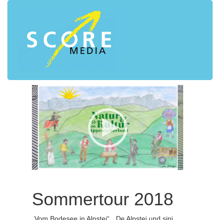
Sommertour 2018
„Vom Bodesee in Alpstei“, „De Alpstei und sini